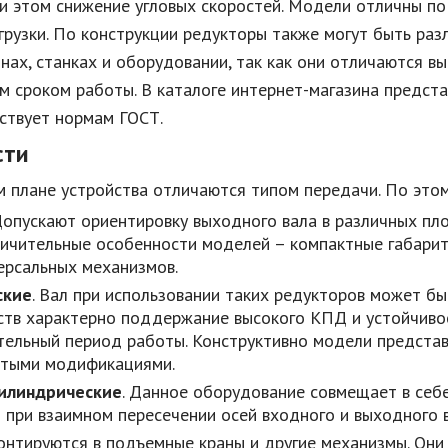
и этом снижение угловых скоростей. Модели отличны по
грузки. По конструкции редукторы также могут быть раз
инах, станках и оборудовании, так как они отличаются 
 сроком работы. В каталоге интернет-магазина предста
ствует нормам ГОСТ.
сти
м плане устройства отличаются типом передачи. По это
 Допускают ориентировку выходного вала в различных пл
ичительные особенности моделей – компактные габарит
ерсальных механизмов.
ские
. Вал при использовании таких редукторов может б
ств характерно поддержание высокого КПД и устойчивос
ельный период работы. Конструктивно модели предста
атыми модификациями.
илиндрические
. Данное оборудование совмещает в себе
 при взаимном пересечении осей входного и выходного в
онтируются в подъемные краны и другие механизмы. Он