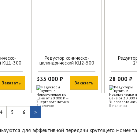
ическо-
Редуктор коническо-
Редукто
й КЦ1-300
цилиндрический КЦ2-500
2
335 000 ₽
28 000 ₽
Заказать
Заказать
В наличии
В наличии
4
5
6
>
ьзуются для эффективной передачи крутящего момента 