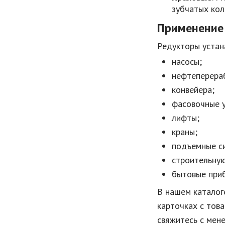
зубчатых кол
Применение
Редукторы устан
насосы;
нефтеперера
конвейера;
фасовочные у
лифты;
краны;
подъемные с
строительную
бытовые приб
В нашем каталог
карточках с тов
свяжитесь с мен