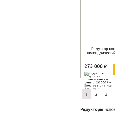
Редуктор кон
цилиндрически
275 000 ₽
В наличии
1
2
3
Редукторы
испол