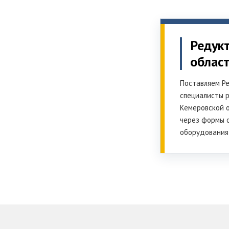
Редук
облас
Поставляем Ре
специалисты р
Кемеровской о
через формы 
оборудования