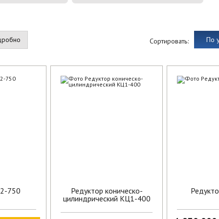
дробно
По 
Сортировать:
Ц2-750
Редуктор коническо-
Редукто
цилиндрический КЦ1-400