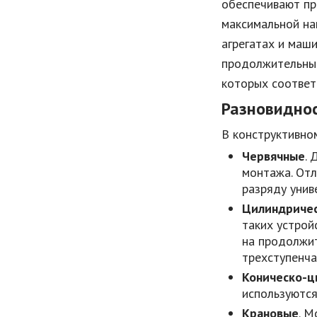
обеспечивают пр
максимальной на
агрегатах и маш
продолжительным
которых соответ
Разновидно
В конструктивно
Червячные
.
монтажа. Отл
разряду унив
Цилиндриче
таких устрой
на продолжит
трехступенч
Коническо-ц
используются
Крановые
. М